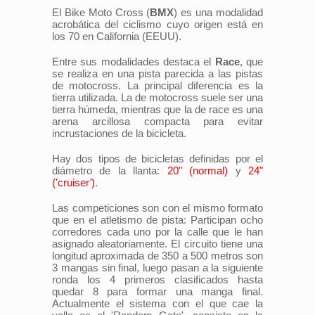
El Bike Moto Cross (
BMX
) es una modalidad
acrobática del ciclismo cuyo origen está en
los 70 en California (EEUU).
Entre sus modalidades destaca el
Race
, que
se realiza en una pista parecida a las pistas
de motocross. La principal diferencia es la
tierra utilizada. La de motocross suele ser una
tierra húmeda, mientras que la de race es una
arena arcillosa compacta para evitar
incrustaciones de la bicicleta.
Hay dos tipos de bicicletas definidas por el
diámetro de la llanta:
20" (normal)
y
24"
('cruiser
'
)
.
Las competiciones son con el mismo formato
que en el atletismo de pista: Participan ocho
corredores cada uno por la calle que le han
asignado aleatoriamente. El circuito tiene una
longitud aproximada de 350 a 500 metros son
3 mangas sin final, luego pasan a la siguiente
ronda los 4 primeros clasificados hasta
quedar 8 para formar una manga final.
Actualmente el sistema con el que cae la