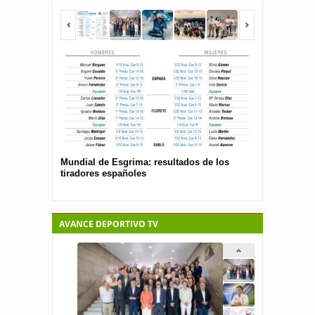
Mundial de Esgrima: resultados de los
Presentan el 
tiradores españoles
pública para 
españolas
AVANCE DEPORTIVO TV