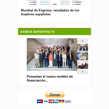
Mundial de Esgrima: resultados de los
Presentan el 
tiradores españoles
pública para 
españolas
AVANCE DEPORTIVO TV
Presentan el nuevo modelo de
financiación...