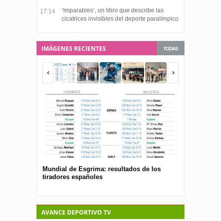
‘Imparables’, un libro que describe las
17:14
cicatrices invisibles del deporte paralímpico
IMÁGENES RECIENTES
TODAS
Mundial de Esgrima: resultados de los
Presentan el 
tiradores españoles
pública para 
españolas
AVANCE DEPORTIVO TV