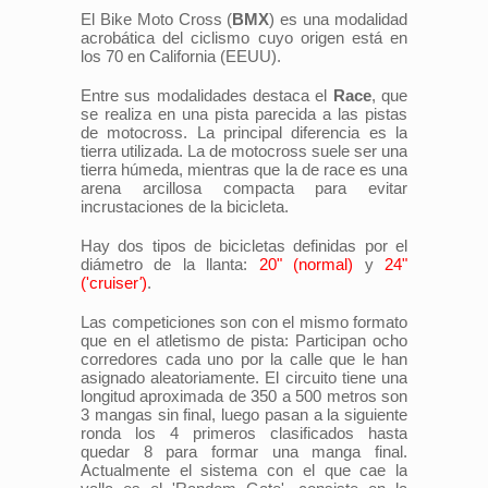
El Bike Moto Cross (
BMX
) es una modalidad
acrobática del ciclismo cuyo origen está en
los 70 en California (EEUU).
Entre sus modalidades destaca el
Race
, que
se realiza en una pista parecida a las pistas
de motocross. La principal diferencia es la
tierra utilizada. La de motocross suele ser una
tierra húmeda, mientras que la de race es una
arena arcillosa compacta para evitar
incrustaciones de la bicicleta.
Hay dos tipos de bicicletas definidas por el
diámetro de la llanta:
20" (normal)
y
24"
('cruiser
'
)
.
Las competiciones son con el mismo formato
que en el atletismo de pista: Participan ocho
corredores cada uno por la calle que le han
asignado aleatoriamente. El circuito tiene una
longitud aproximada de 350 a 500 metros son
3 mangas sin final, luego pasan a la siguiente
ronda los 4 primeros clasificados hasta
quedar 8 para formar una manga final.
Actualmente el sistema con el que cae la