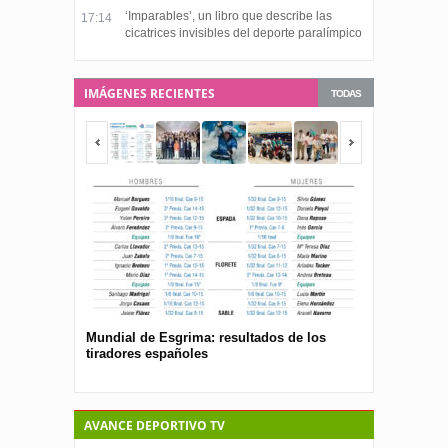
‘Imparables’, un libro que describe las
17:14
cicatrices invisibles del deporte paralímpico
IMÁGENES RECIENTES
TODAS
Mundial de Esgrima: resultados de los
Presentan el 
tiradores españoles
pública para 
españolas
AVANCE DEPORTIVO TV