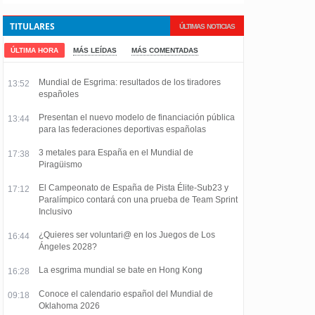
TITULARES
ÚLTIMAS NOTICIAS
ÚLTIMA HORA
MÁS LEÍDAS
MÁS COMENTADAS
Mundial de Esgrima: resultados de los tiradores
13:52
españoles
Presentan el nuevo modelo de financiación pública
13:44
para las federaciones deportivas españolas
3 metales para España en el Mundial de
17:38
Piragüismo
El Campeonato de España de Pista Élite-Sub23 y
17:12
Paralímpico contará con una prueba de Team Sprint
Inclusivo
¿Quieres ser voluntari@ en los Juegos de Los
16:44
Ángeles 2028?
La esgrima mundial se bate en Hong Kong
16:28
Conoce el calendario español del Mundial de
09:18
Oklahoma 2026