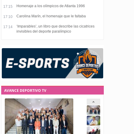
Homenaje a los olímpicos de Atlanta 1996
17:15
Carolina Marín, el homenaje que le faltaba
17:10
‘Imparables’, un libro que describe las cicatrices
17:14
invisibles del deporte paralímpico
AVANCE DEPORTIVO TV