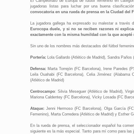
El Campeonato de Europa de fútbol femenino en categorí
jugadoras listas para luchar por una buena clasificació
convocatoria en una rueda de prensa en la Ciudad del 
La jugadora gallega ha expresado su malestar a través d
Eurocopa duele, y si no se reciben razones ni explic
exactamente con la misma humildad con la que acepté 
Sin uno de los nombres más destacados del fútbol femenino n
Portería:
Lola Gallardo (Atlético de Madrid), Sandra Paños
Defensa:
Marta Torrejón (FC Barcelona), Irene Paredes (PS
Leila Ouahabi (FC Barcelona), Celia Jiménez (Alabama C
(Atlético de Madrid)
Centrocampo
: Silvia Meseguer (Atlético de Madrid), Virg
Mariona Caldentey (FC Barcelona), Vicky Losada (FC Barcel
Ataque:
Jenni Hermoso (FC Barcelona), Olga García (FC B
Femenino), Marta Corredera (Atlético de Madrid) y Esther G
En la rueda de prensa, el seleccionador español ha come
siguiente es la más especial. Tanto para mí como para las 