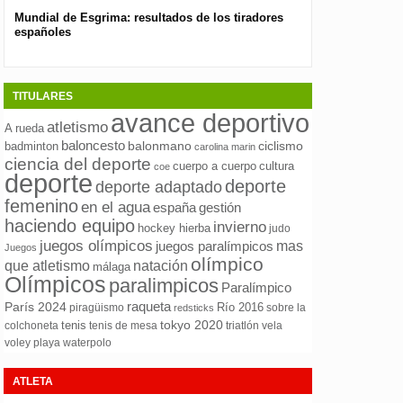
Mundial de Esgrima: resultados de los tiradores
Presentan el nuev
españoles
pública para las 
TITULARES
avance deportivo
atletismo
A rueda
baloncesto
ciclismo
badminton
balonmano
carolina marin
ciencia del deporte
cuerpo a cuerpo
cultura
coe
deporte
deporte
deporte adaptado
femenino
en el agua
españa
gestión
haciendo equipo
invierno
hockey hierba
judo
juegos olímpicos
mas
juegos paralímpicos
Juegos
olímpico
natación
que atletismo
málaga
Olímpicos
paralimpicos
Paralímpico
raqueta
París 2024
Río 2016
piragüismo
sobre la
redsticks
tokyo 2020
tenis
colchoneta
tenis de mesa
triatlón
vela
waterpolo
voley playa
ATLETA