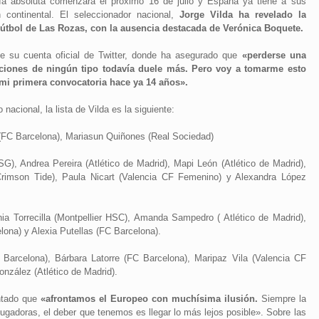
a absoluta comenzará el próximo 16 de julio y España ya tiene a sus
n continental. El seleccionador nacional,
Jorge Vilda ha revelado la
Fútbol de Las Rozas, con la ausencia destacada de Verónica Boquete.
e su cuenta oficial de Twitter, donde ha asegurado que
«perderse una
aciones de ningún tipo todavía duele más. Pero voy a tomarme esto
mi primera convocatoria hace ya 14 años».
acional, la lista de Vilda es la siguiente:
 (FC Barcelona), Mariasun Quiñones (Real Sociedad)
G), Andrea Pereira (Atlético de Madrid), Mapi León (Atlético de Madrid),
rimson Tide), Paula Nicart (Valencia CF Femenino) y Alexandra López
inia Torrecilla (Montpellier HSC), Amanda Sampedro ( Atlético de Madrid),
ona) y Alexia Putellas (FC Barcelona).
arcelona), Bárbara Latorre (FC Barcelona), Maripaz Vila (Valencia CF
onzález (Atlético de Madrid).
ntado que
«afrontamos el Europeo con muchísima ilusión.
Siempre la
jugadoras, el deber que tenemos es llegar lo más lejos posible». Sobre las