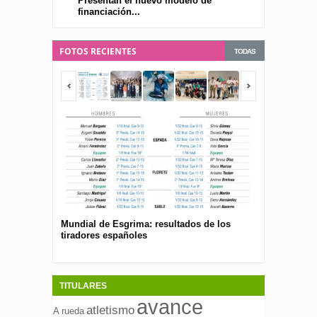
Presentan el nuevo modelo de
financiación...
FOTOS RECIENTES
TODAS
Mundial de Esgrima: resultados de los
Presentan el 
tiradores españoles
pública para 
españolas
TITULARES
avance
atletismo
A rueda