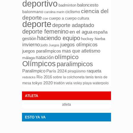
deportivo
baloncesto
badminton
ciencia del
ciclismo
balonmano
carolina marin
deporte
cuerpo a cuerpo
cultura
coe
deporte
deporte adaptado
deporte femenino
en el agua
españa
haciendo equipo
gestión
hockey hierba
invierno
juegos olímpicos
judo
Juegos
mas que atletismo
juegos paralímpicos
olímpico
natación
málaga
Olímpicos
paralimpicos
Paralímpico
raqueta
París 2024
piragüismo
Río 2016
tenis
sobre la colchoneta
tenis de
redsticks
tokyo 2020
mesa
triatlón
waterpolo
vela
voley playa
ATLETA
atleta
ESTO YA VA