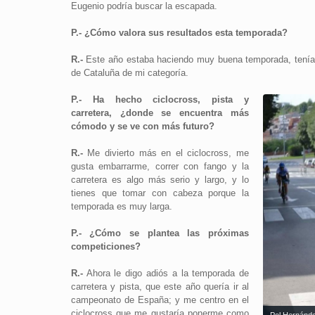
Eugenio podría buscar la escapada.
P.- ¿Cómo valora sus resultados esta temporada?
R.-
Este año estaba haciendo muy buena temporada, tenía 8
de Cataluña de mi categoría.
P.- Ha hecho ciclocross, pista y
carretera, ¿donde se encuentra más
cómodo y se ve con más futuro?
R.-
Me divierto más en el ciclocross, me
gusta embarrarme, correr con fango y la
carretera es algo más serio y largo, y lo
tienes que tomar con cabeza porque la
temporada es muy larga.
P.- ¿Cómo se plantea las próximas
competiciones?
R.-
Ahora le digo adiós a la temporada de
carretera y pista, que este año quería ir al
campeonato de España; y me centro en el
ciclocross que me gustaría ponerme como