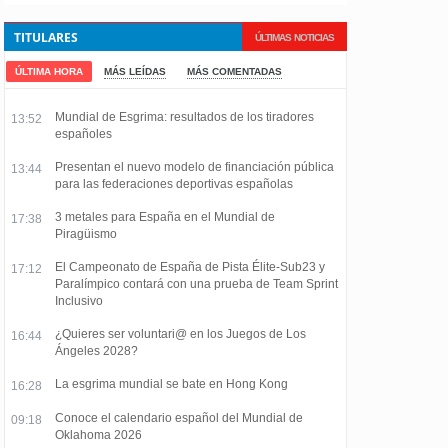
TITULARES
ÚLTIMAS NOTICIAS
ÚLTIMA HORA
MÁS LEÍDAS
MÁS COMENTADAS
Mundial de Esgrima: resultados de los tiradores
13:52
españoles
Presentan el nuevo modelo de financiación pública
13:44
para las federaciones deportivas españolas
3 metales para España en el Mundial de
17:38
Piragüismo
El Campeonato de España de Pista Élite-Sub23 y
17:12
Paralímpico contará con una prueba de Team Sprint
Inclusivo
¿Quieres ser voluntari@ en los Juegos de Los
16:44
Ángeles 2028?
La esgrima mundial se bate en Hong Kong
16:28
Conoce el calendario español del Mundial de
09:18
Oklahoma 2026