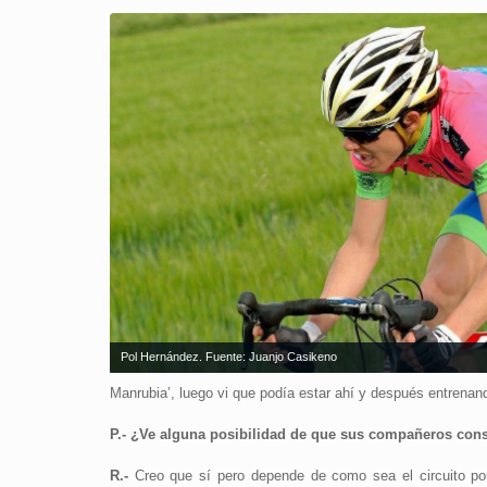
Pol Hernández. Fuente: Juanjo Casikeno
Manrubia’, luego vi que podía estar ahí y después entrenan
P.- ¿Ve alguna posibilidad de que sus compañeros cons
R.-
Creo que sí pero depende de como sea el circuito por