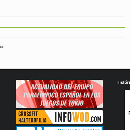
io.
Histór