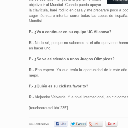
Pol Hernánde
objetivo ir al Mundial. Cuando pueda apoyar
la clavícula, haré rodillo en casa y me prepararé poco a po
coger técnica e intentar correr todas las copas de España
Mundial.
P.- ¿Va a continuar en su equipo UC Vilanova?
R.-
No lo sé, porque no sabemos si el año que viene hare
en hacer uno.
P.- ¿Se ve asistiendo a unos Juegos Olímpicos?
R.-
Eso espero. Ya que tenía la oportunidad de ir este año 
mejor.
P.- ¿Quién es su ciclista favorito?
R.-
Alejandro Valverde. Y a nivel internacional, en ciclocr
[touchcarousel id=’235′]
RECOMENDAR