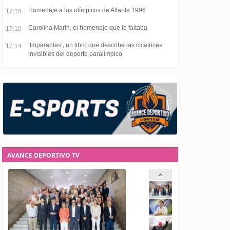
Homenaje a los olímpicos de Atlanta 1996
17:15
Carolina Marín, el homenaje que le faltaba
17:10
‘Imparables’, un libro que describe las cicatrices
17:14
invisibles del deporte paralímpico
AVANCE DEPORTIVO TV