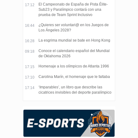
El Campeonato de España de Pista Élite-
17:12
Sub23 y Paralímpico contará con una
prueba de Team Sprint Inclusivo
¿Quieres ser voluntari@ en los Juegos de
16:44
Los Ángeles 2028?
La esgrima mundial se bate en Hong Kong
16:28
Conoce el calendario español del Mundial
09:18
de Oklahoma 2026
Homenaje a los olímpicos de Atlanta 1996
17:15
Carolina Marín, el homenaje que le faltaba
17:10
‘Imparables’, un libro que describe las
17:14
cicatrices invisibles del deporte paralímpico