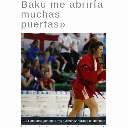
Baku me abriría
muchas
puertas»
La luchadora getafense Yaiza Jiménez durante un combate de sambo. Fue