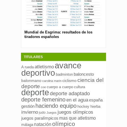
Mundial de Esgrima: resultados de los
Presentan el 
tiradores españoles
pública para 
españolas
TITULARES
avance
atletismo
A rueda
deportivo
baloncesto
badminton
ciencia del
ciclismo
balonmano
carolina marin
deporte
cuerpo a cuerpo
cultura
coe
deporte
deporte adaptado
deporte femenino
en el agua
españa
haciendo equipo
gestión
hockey hierba
invierno
juegos olímpicos
judo
Juegos
mas que atletismo
juegos paralímpicos
olímpico
natación
málaga