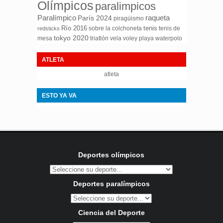
Olímpicos
paralimpicos
Paralímpico
raqueta
París 2024
piragüismo
Río 2016
tenis
sobre la colchoneta
tenis de
redsticks
tokyo 2020
mesa
triatlón
waterpolo
vela
voley playa
ATLETA
atleta
ESTO YA VA
Deportes olímpicos
Deportes paralímpicos
Ciencia del Deporte