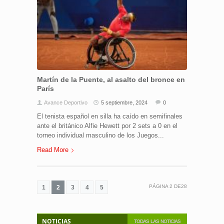
Martín de la Puente, al asalto del bronce en
París
Avance Deportivo
5 septiembre, 2024
0
El tenista español en silla ha caído en semifinales
ante el británico Alfie Hewett por 2 sets a 0 en el
torneo individual masculino de los Juegos...
Read More
PÁGINA
2
DE
28
1
2
3
4
5
NOTICIAS
TODAS LAS NOTICIAS