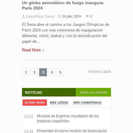
Un globo aerostático de fuego inaugura
París 2024
Laura Pérez Torres
26 julio, 2024
0
El Sena abre el camino a los Juegos Olímpicos de
París 2024 con una ceremonia de inauguración
diferente, móvil, teatral y con la reivindicación del
papel de...
Read More
PÁGINA
3
DE
46
1
2
3
4
5
NOTICIAS
TODAS LAS NOTICIAS
ÚLTIMA HORA
MÁS LEÍDAS
MÁS COMENTADAS
Mundial de Esgrima: resultados de los
13:52
tiradores españoles
Presentan el nuevo modelo de financiación
13:44