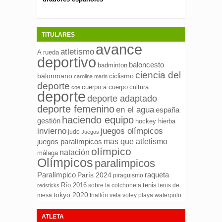
españolas
TITULARES
avance
atletismo
A rueda
deportivo
baloncesto
badminton
ciencia del
ciclismo
balonmano
carolina marin
deporte
cuerpo a cuerpo
cultura
coe
deporte
deporte adaptado
deporte femenino
en el agua
españa
haciendo equipo
gestión
hockey hierba
invierno
juegos olímpicos
judo
Juegos
mas que atletismo
juegos paralímpicos
olímpico
natación
málaga
Olímpicos
paralimpicos
Paralímpico
raqueta
París 2024
piragüismo
Río 2016
tenis
sobre la colchoneta
tenis de
redsticks
tokyo 2020
mesa
triatlón
waterpolo
vela
voley playa
ATLETA