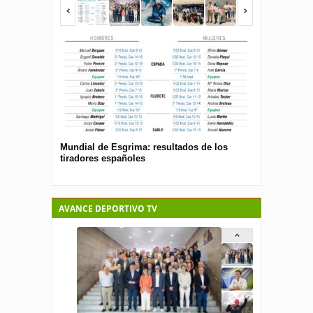
Mundial de Esgrima: resultados de los
Presentan el 
tiradores españoles
pública para 
españolas
AVANCE DEPORTIVO TV