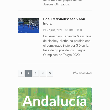
Juegos Olímpicos.
Los 'Redsticks' caen con
India
27 julio, 2021
1198
0
La Selección Española Masculina
de Hockey Hierba ha perdido con
el combinado indio por 3-0 en la
fase de grupos de los Juegos
Olímpicos de Tokyo 2020.
PÁGINA
2
DE
25
1
2
3
4
5