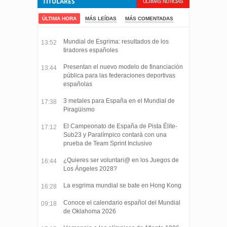
TITULARES
ÚLTIMAS NOTICIAS
ÚLTIMA HORA
MÁS LEÍDAS
MÁS COMENTADAS
Mundial de Esgrima: resultados de los
13:52
tiradores españoles
Presentan el nuevo modelo de financiación
13:44
pública para las federaciones deportivas
españolas
3 metales para España en el Mundial de
17:38
Piragüismo
El Campeonato de España de Pista Élite-
17:12
Sub23 y Paralímpico contará con una
prueba de Team Sprint Inclusivo
¿Quieres ser voluntari@ en los Juegos de
16:44
Los Ángeles 2028?
La esgrima mundial se bate en Hong Kong
16:28
Conoce el calendario español del Mundial
09:18
de Oklahoma 2026