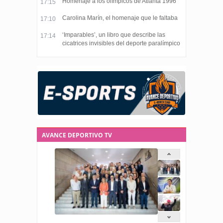
Homenaje a los olímpicos de Atlanta 1996
17:15
Carolina Marín, el homenaje que le faltaba
17:10
‘Imparables’, un libro que describe las
17:14
cicatrices invisibles del deporte paralímpico
AVANCE DEPORTIVO TV