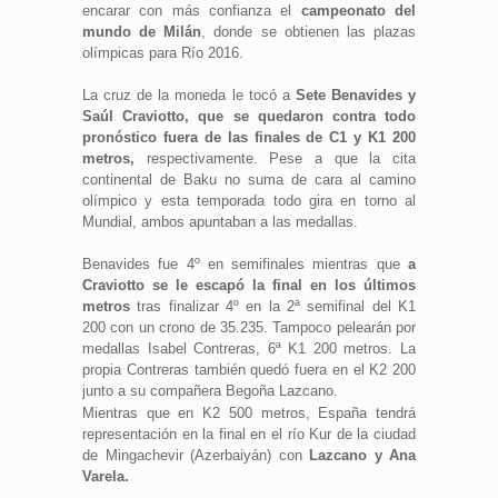
encarar con más confianza el
campeonato del
mundo de Milán
, donde se obtienen las plazas
olímpicas para Río 2016.
La cruz de la moneda le tocó a
Sete Benavides y
Saúl Craviotto, que se quedaron contra todo
pronóstico fuera de las finales de C1 y K1 200
metros,
respectivamente. Pese a que la cita
continental de Baku no suma de cara al camino
olímpico y esta temporada todo gira en torno al
Mundial, ambos apuntaban a las medallas.
Benavides fue 4º en semifinales mientras que
a
Craviotto se le escapó la final en los últimos
metros
tras finalizar 4º en la 2ª semifinal del K1
200 con un crono de 35.235. Tampoco pelearán por
medallas Isabel Contreras, 6ª K1 200 metros. La
propia Contreras también quedó fuera en el K2 200
junto a su compañera Begoña Lazcano.
Mientras que en K2 500 metros, España tendrá
representación en la final en el río Kur de la ciudad
de Mingachevir (Azerbaiyán) con
Lazcano y Ana
Varela.