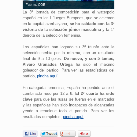
Fuente: COE
La 3ª jornada de competición para el waterpolo
español en los I Juegos Europeos, que se celebran
en la capital azerbaiyana,
se ha saldado con la 3ª
victoria de la selección júnior masculina
y la 1ª
derrota de la selección femenina.
Los españoles han logrado su 3ª triunfo ante la
selección serbia por la mínima, con un resultado
final de 9 a 10 goles.
De nuevo, y con 5 tantos,
Álvaro Granados Ortega
ha sido el máximo
goleador del partido. Para ver las estadísticas del
partido,
pincha aquí
.
En categoría femenina, España ha perdido ante el
combinado ruso por 12 a 8.
El 2º cuarto ha sido
clave
para que las rusas se fueran en el marcador
y las españolas han sido incapaces de alcanzarlas
yendo a remolque todo el partido. Para ver los
resultados completos,
pincha aquí
.