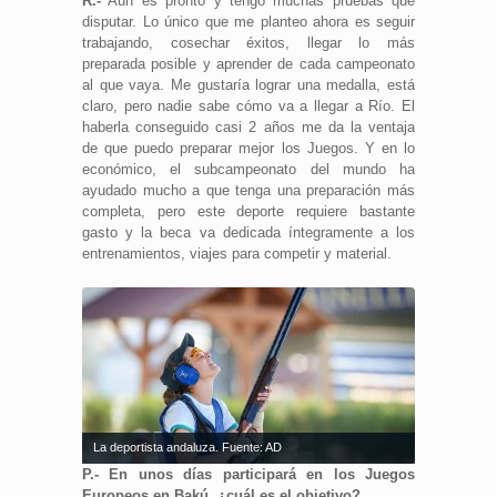
R.-
Aún es pronto y tengo muchas pruebas que
disputar. Lo único que me planteo ahora es seguir
trabajando, cosechar éxitos, llegar lo más
preparada posible y aprender de cada campeonato
al que vaya. Me gustaría lograr una medalla, está
claro, pero nadie sabe cómo va a llegar a Río. El
haberla conseguido casi 2 años me da la ventaja
de que puedo preparar mejor los Juegos. Y en lo
económico, el subcampeonato del mundo ha
ayudado mucho a que tenga una preparación más
completa, pero este deporte requiere bastante
gasto y la beca va dedicada íntegramente a los
entrenamientos, viajes para competir y material.
La deportista andaluza. Fuente: AD
P.- En unos días participará en los Juegos
Europeos en Bakú, ¿cuál es el objetivo?