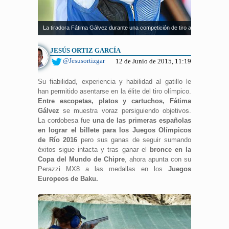
La tiradora Fátima Gálvez durante una competición de tiro al plato. Fuente:
JESÚS ORTIZ GARCÍA
@Jesusortizgar
12 de Junio de 2015, 11:19
Su fiabilidad, experiencia y habilidad al gatillo le
han permitido asentarse en la élite del tiro olímpico.
Entre escopetas, platos y cartuchos, Fátima
Gálvez
se muestra voraz persiguiendo objetivos.
La cordobesa fue
una de las primeras españolas
en lograr el billete para los Juegos Olímpicos
de Río 2016
pero sus ganas de seguir sumando
éxitos sigue intacta y tras ganar el
bronce en la
Copa del Mundo de Chipre
, ahora apunta con su
Perazzi MX8 a las medallas en los
Juegos
Europeos de Baku.