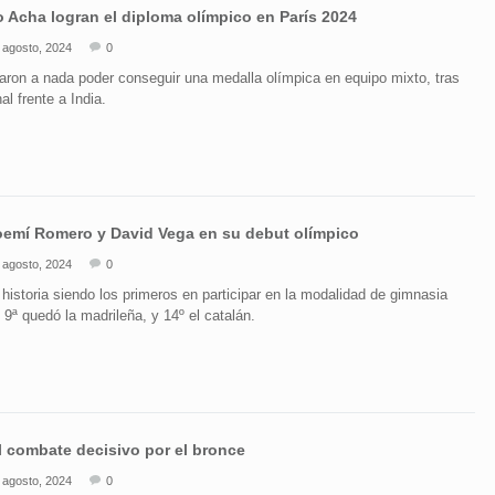
o Acha logran el diploma olímpico en París 2024
 agosto, 2024
0
ron a nada poder conseguir una medalla olímpica en equipo mixto, tras
al frente a India.
Noemí Romero y David Vega en su debut olímpico
 agosto, 2024
0
historia siendo los primeros en participar en la modalidad de gimnasia
9ª quedó la madrileña, y 14º el catalán.
l combate decisivo por el bronce
 agosto, 2024
0