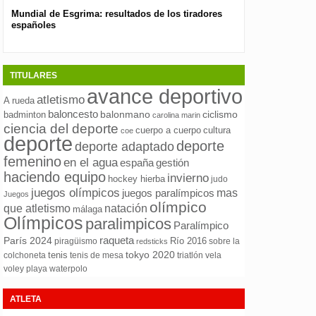
Mundial de Esgrima: resultados de los tiradores
Presentan el nuev
españoles
pública para las 
TITULARES
avance deportivo
atletismo
A rueda
baloncesto
ciclismo
badminton
balonmano
carolina marin
ciencia del deporte
cuerpo a cuerpo
cultura
coe
deporte
deporte
deporte adaptado
femenino
en el agua
españa
gestión
haciendo equipo
invierno
hockey hierba
judo
juegos olímpicos
mas
juegos paralímpicos
Juegos
olímpico
natación
que atletismo
málaga
Olímpicos
paralimpicos
Paralímpico
raqueta
París 2024
Río 2016
piragüismo
sobre la
redsticks
tokyo 2020
tenis
colchoneta
tenis de mesa
triatlón
vela
waterpolo
voley playa
ATLETA