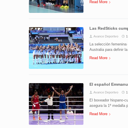
Read More
Las RedSticks cumpl
Avance Deportivo
1
La selección femenina 
Australia para definir l
Read More
El español Emmanue
Avance Deportivo
1
El boxeador hispano-cu
asegura la 1ª medalla 
Read More