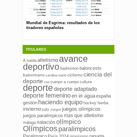
Mundial de Esgrima: resultados de los
Presentan el 
tiradores españoles
pública para 
españolas
TITULARES
avance
atletismo
A rueda
deportivo
baloncesto
badminton
ciencia del
ciclismo
balonmano
carolina marin
deporte
cuerpo a cuerpo
cultura
coe
deporte
deporte adaptado
deporte femenino
en el agua
españa
haciendo equipo
gestión
hockey hierba
invierno
juegos olímpicos
judo
Juegos
mas que atletismo
juegos paralímpicos
olímpico
natación
málaga
Olímpicos
paralimpicos
Paralímpico
raqueta
París 2024
piragüismo