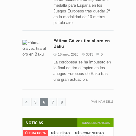
medalla para España en los
Juegos Europeos tras quedar 2ª
en la modalidad de 10 metros
pistola aire.
Fátima Gálvez tira al oro en
Baku
16 junio, 2015
3313
0
La cordobesa se ha impuesto en
la final de tiro olímpico en los
Juegos Europeos de Baku tras
una gran actuación.
PÁGINA
6
DE
11
4
5
6
7
8
NOTICIAS
TODAS LAS NOTICIAS
ÚLTIMA HORA
MÁS LEÍDAS
MÁS COMENTADAS