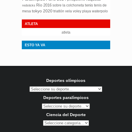
Río 2016
tenis
sobre la colchoneta
tenis de
redsticks
tokyo 2020
mesa
triatlón
waterpolo
vela
voley playa
ATLETA
atleta
ESTO YA VA
Deportes olímpicos
Deportes paralímpicos
Ciencia del Deporte