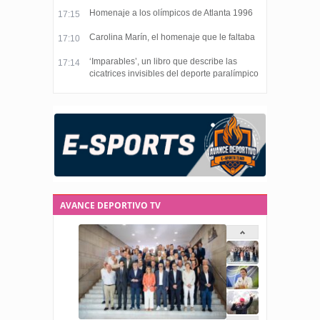
Homenaje a los olímpicos de Atlanta 1996
17:15
Carolina Marín, el homenaje que le faltaba
17:10
‘Imparables’, un libro que describe las
17:14
cicatrices invisibles del deporte paralímpico
AVANCE DEPORTIVO TV