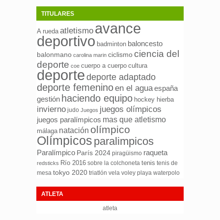
TITULARES
avance
atletismo
A rueda
deportivo
baloncesto
badminton
ciencia del
ciclismo
balonmano
carolina marin
deporte
cuerpo a cuerpo
cultura
coe
deporte
deporte adaptado
deporte femenino
en el agua
españa
haciendo equipo
gestión
hockey hierba
invierno
juegos olímpicos
judo
Juegos
mas que atletismo
juegos paralímpicos
olímpico
natación
málaga
Olímpicos
paralimpicos
Paralímpico
raqueta
París 2024
piragüismo
Río 2016
tenis
sobre la colchoneta
tenis de
redsticks
tokyo 2020
mesa
triatlón
waterpolo
vela
voley playa
ATLETA
atleta