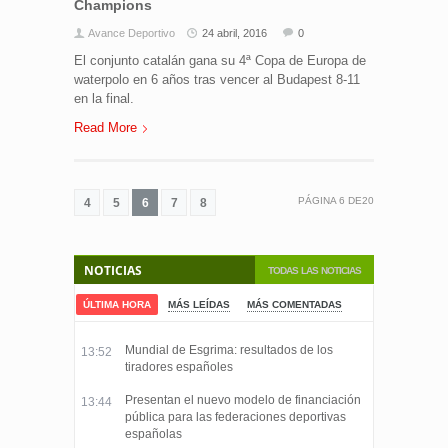
Champions
Avance Deportivo
24 abril, 2016
0
El conjunto catalán gana su 4ª Copa de Europa de
waterpolo en 6 años tras vencer al Budapest 8-11
en la final.
Read More
PÁGINA
6
DE
20
4
5
6
7
8
NOTICIAS
TODAS LAS NOTICIAS
ÚLTIMA HORA
MÁS LEÍDAS
MÁS COMENTADAS
Mundial de Esgrima: resultados de los
13:52
tiradores españoles
Presentan el nuevo modelo de financiación
13:44
pública para las federaciones deportivas
españolas