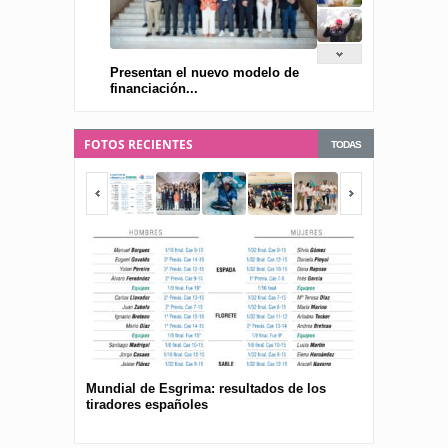
Presentan el nuevo modelo de
financiación...
FOTOS RECIENTES
TODAS
Mundial de Esgrima: resultados de los
Presentan el 
tiradores españoles
pública para 
españolas