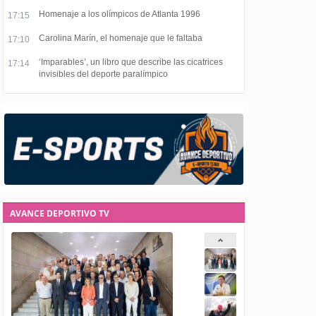
Homenaje a los olímpicos de Atlanta 1996
17:15
Carolina Marín, el homenaje que le faltaba
17:10
‘Imparables’, un libro que describe las cicatrices
17:14
invisibles del deporte paralímpico
AVANCE DEPORTIVO TV