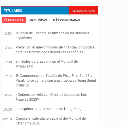
TITULARES
ÚLTIMAS NOTICIAS
ÚLTIMA HORA
MÁS LEÍDAS
MÁS COMENTADAS
Mundial de Esgrima: resultados de los tiradores
13:52
españoles
Presentan el nuevo modelo de financiación pública
13:44
para las federaciones deportivas españolas
3 metales para España en el Mundial de
17:38
Piragüismo
El Campeonato de España de Pista Élite-Sub23 y
17:12
Paralímpico contará con una prueba de Team Sprint
Inclusivo
¿Quieres ser voluntari@ en los Juegos de Los
16:44
Ángeles 2028?
La esgrima mundial se bate en Hong Kong
16:28
Conoce el calendario español del Mundial de
09:18
Oklahoma 2026