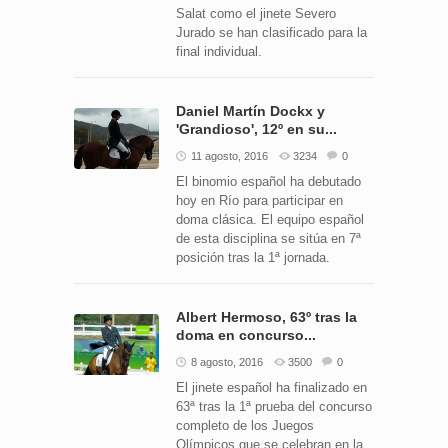
Salat como el jinete Severo
Jurado se han clasificado para la
final individual.
Daniel Martín Dockx y
'Grandioso', 12º en su...
11 agosto, 2016
3234
0
El binomio español ha debutado
hoy en Río para participar en
doma clásica. El equipo español
de esta disciplina se sitúa en 7ª
posición tras la 1ª jornada.
Albert Hermoso, 63º tras la
doma en concurso...
8 agosto, 2016
3500
0
El jinete español ha finalizado en
63ª tras la 1ª prueba del concurso
completo de los Juegos
Olímpicos que se celebran en la