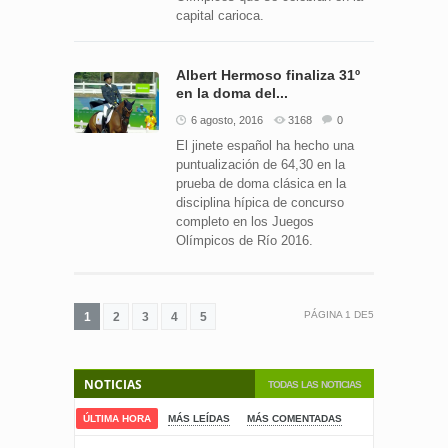
capital carioca.
Albert Hermoso finaliza 31º
en la doma del...
6 agosto, 2016
3168
0
El jinete español ha hecho una
puntualización de 64,30 en la
prueba de doma clásica en la
disciplina hípica de concurso
completo en los Juegos
Olímpicos de Río 2016.
PÁGINA
1
DE
5
1
2
3
4
5
NOTICIAS
TODAS LAS NOTICIAS
ÚLTIMA HORA
MÁS LEÍDAS
MÁS COMENTADAS