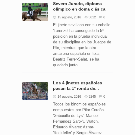
Severo Jurado, diploma
olímpico en doma clásica
15 agosto, 2016
3812
0
El jinete sevillano con su caballo
'Lorenzo' ha conseguido la 5ª
posición en la prueba individual
de su disciplina en los Juegos de
Río, mientras que la otra
amazona española en liza,
Beatriz Ferrer-Salat, se ha
quedado junto...
Los 4 jinetes españoles
pasan la 1ª ronda de...
14 agosto, 2016
3245
0
Todos los binomios españoles
compuestos por Pilar Cordón-
'Gribouille de Lys', Manuel
Fernández Saro-'U Watch',
Eduardo Álvarez Aznar-
'Rockfeller' y Sergio Álvarez