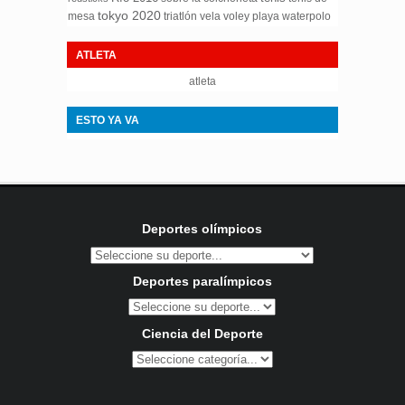
tokyo 2020
mesa
triatlón
waterpolo
vela
voley playa
ATLETA
atleta
ESTO YA VA
Deportes olímpicos
Deportes paralímpicos
Ciencia del Deporte