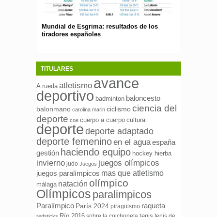
Mundial de Esgrima: resultados de los
Presentan el 
tiradores españoles
pública para 
españolas
TITULARES
avance
atletismo
A rueda
deportivo
baloncesto
badminton
ciencia del
ciclismo
balonmano
carolina marin
deporte
cuerpo a cuerpo
cultura
coe
deporte
deporte adaptado
deporte femenino
en el agua
españa
haciendo equipo
gestión
hockey hierba
invierno
juegos olímpicos
judo
Juegos
mas que atletismo
juegos paralímpicos
olímpico
natación
málaga
Olímpicos
paralimpicos
Paralímpico
raqueta
París 2024
piragüismo
Río 2016
tenis
sobre la colchoneta
tenis de
redsticks