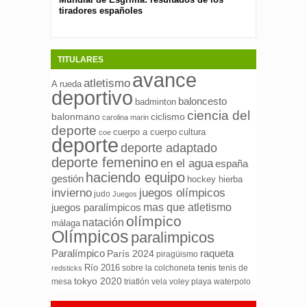
tiradores españoles
pública para 
españolas
TITULARES
avance
atletismo
A rueda
deportivo
baloncesto
badminton
ciencia del
ciclismo
balonmano
carolina marin
deporte
cuerpo a cuerpo
cultura
coe
deporte
deporte adaptado
deporte femenino
en el agua
españa
haciendo equipo
gestión
hockey hierba
invierno
juegos olímpicos
judo
Juegos
mas que atletismo
juegos paralímpicos
olímpico
natación
málaga
Olímpicos
paralimpicos
Paralímpico
raqueta
París 2024
piragüismo
Río 2016
tenis
sobre la colchoneta
tenis de
redsticks
tokyo 2020
mesa
triatlón
waterpolo
vela
voley playa