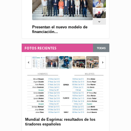
Presentan el nuevo modelo de
financiación...
FOTOS RECIENTES
TODAS
Mundial de Esgrima: resultados de los
Presentan el 
tiradores españoles
pública para 
españolas