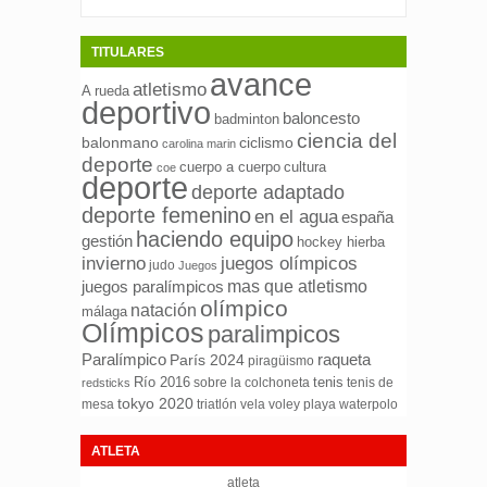
TITULARES
avance
atletismo
A rueda
deportivo
baloncesto
badminton
ciencia del
ciclismo
balonmano
carolina marin
deporte
cuerpo a cuerpo
cultura
coe
deporte
deporte adaptado
deporte femenino
en el agua
españa
haciendo equipo
gestión
hockey hierba
invierno
juegos olímpicos
judo
Juegos
mas que atletismo
juegos paralímpicos
olímpico
natación
málaga
Olímpicos
paralimpicos
Paralímpico
raqueta
París 2024
piragüismo
Río 2016
tenis
sobre la colchoneta
tenis de
redsticks
tokyo 2020
mesa
triatlón
waterpolo
vela
voley playa
ATLETA
atleta