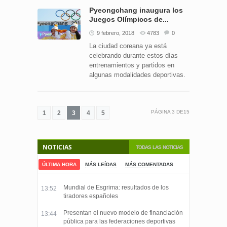
Pyeongchang inaugura los
Juegos Olímpicos de...
9 febrero, 2018
4783
0
La ciudad coreana ya está
celebrando durante estos días
entrenamientos y partidos en
algunas modalidades deportivas.
PÁGINA
3
DE
15
1
2
3
4
5
NOTICIAS
TODAS LAS NOTICIAS
ÚLTIMA HORA
MÁS LEÍDAS
MÁS COMENTADAS
Mundial de Esgrima: resultados de los
13:52
tiradores españoles
Presentan el nuevo modelo de financiación
13:44
pública para las federaciones deportivas