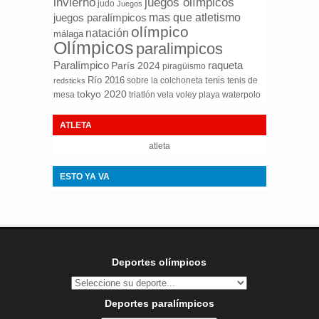
invierno
juegos olímpicos
judo
Juegos
mas que atletismo
juegos paralímpicos
olímpico
natación
málaga
Olímpicos
paralimpicos
Paralímpico
raqueta
París 2024
piragüismo
Río 2016
tenis
sobre la colchoneta
tenis de
redsticks
tokyo 2020
mesa
triatlón
waterpolo
vela
voley playa
ATLETA
atleta
ESTO YA VA
Deportes olímpicos
Deportes paralímpicos