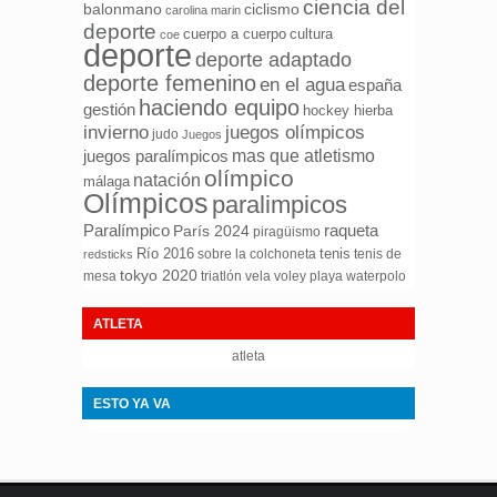
ciencia del
ciclismo
balonmano
carolina marin
deporte
cuerpo a cuerpo
cultura
coe
deporte
deporte adaptado
deporte femenino
en el agua
españa
haciendo equipo
gestión
hockey hierba
invierno
juegos olímpicos
judo
Juegos
mas que atletismo
juegos paralímpicos
olímpico
natación
málaga
Olímpicos
paralimpicos
Paralímpico
raqueta
París 2024
piragüismo
Río 2016
tenis
sobre la colchoneta
tenis de
redsticks
tokyo 2020
mesa
triatlón
waterpolo
vela
voley playa
ATLETA
atleta
ESTO YA VA