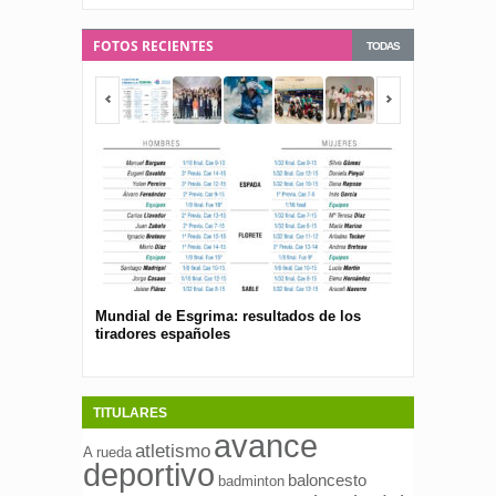
FOTOS RECIENTES
TODAS
Mundial de Esgrima: resultados de los
Presentan el 
tiradores españoles
pública para 
españolas
TITULARES
avance
atletismo
A rueda
deportivo
baloncesto
badminton