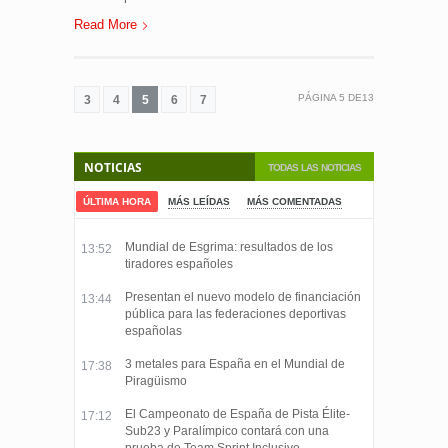
Read More
PÁGINA
5
DE
13
3
4
5
6
7
NOTICIAS
TODAS LAS NOTICIAS
ÚLTIMA HORA
MÁS LEÍDAS
MÁS COMENTADAS
Mundial de Esgrima: resultados de los
13:52
tiradores españoles
Presentan el nuevo modelo de financiación
13:44
pública para las federaciones deportivas
españolas
3 metales para España en el Mundial de
17:38
Piragüismo
El Campeonato de España de Pista Élite-
17:12
Sub23 y Paralímpico contará con una
prueba de Team Sprint Inclusivo