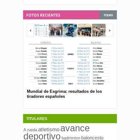
FOTOS RECIENTES
TODAS
Mundial de Esgrima: resultados de los
Presentan el 
tiradores españoles
pública para 
españolas
TITULARES
avance
atletismo
A rueda
deportivo
baloncesto
badminton