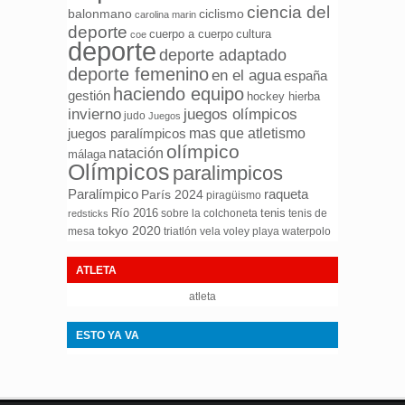
ciencia del
ciclismo
balonmano
carolina marin
deporte
cuerpo a cuerpo
cultura
coe
deporte
deporte adaptado
deporte femenino
en el agua
españa
haciendo equipo
gestión
hockey hierba
invierno
juegos olímpicos
judo
Juegos
mas que atletismo
juegos paralímpicos
olímpico
natación
málaga
Olímpicos
paralimpicos
Paralímpico
raqueta
París 2024
piragüismo
Río 2016
tenis
sobre la colchoneta
tenis de
redsticks
tokyo 2020
mesa
triatlón
waterpolo
vela
voley playa
ATLETA
atleta
ESTO YA VA