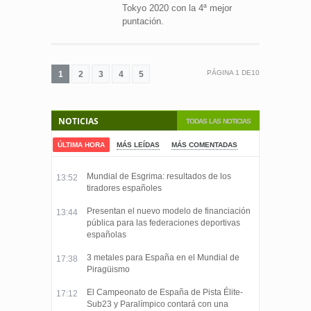
Tokyo 2020 con la 4ª mejor
puntación.
PÁGINA
1
DE
10
1
2
3
4
5
NOTICIAS
TODAS LAS NOTICIAS
ÚLTIMA HORA
MÁS LEÍDAS
MÁS COMENTADAS
Mundial de Esgrima: resultados de los
13:52
tiradores españoles
Presentan el nuevo modelo de financiación
13:44
pública para las federaciones deportivas
españolas
3 metales para España en el Mundial de
17:38
Piragüismo
El Campeonato de España de Pista Élite-
17:12
Sub23 y Paralímpico contará con una