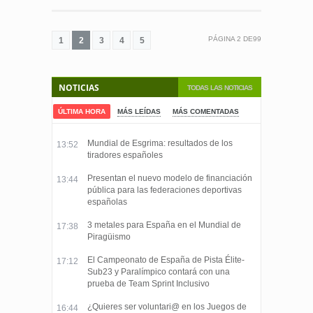
PÁGINA
2
DE
99
1
2
3
4
5
NOTICIAS
TODAS LAS NOTICIAS
ÚLTIMA HORA
MÁS LEÍDAS
MÁS COMENTADAS
Mundial de Esgrima: resultados de los
13:52
tiradores españoles
Presentan el nuevo modelo de financiación
13:44
pública para las federaciones deportivas
españolas
3 metales para España en el Mundial de
17:38
Piragüismo
El Campeonato de España de Pista Élite-
17:12
Sub23 y Paralímpico contará con una
prueba de Team Sprint Inclusivo
¿Quieres ser voluntari@ en los Juegos de
16:44