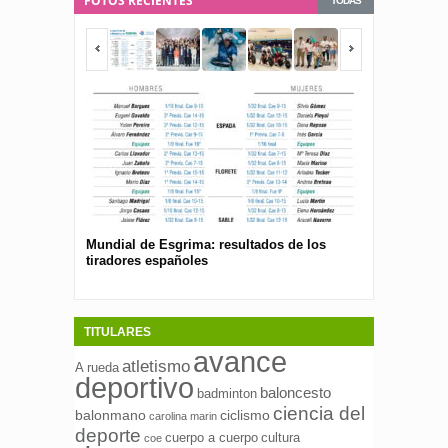
FOTOS RECIENTES
TODAS
Mundial de Esgrima: resultados de los
Presentan el 
tiradores españoles
pública para 
españolas
TITULARES
avance
atletismo
A rueda
deportivo
baloncesto
badminton
ciencia del
ciclismo
balonmano
carolina marin
deporte
cuerpo a cuerpo
cultura
coe