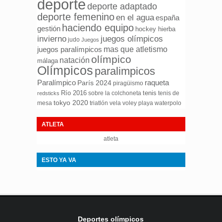
deporte
deporte adaptado
deporte femenino
en el agua
españa
haciendo equipo
gestión
hockey hierba
invierno
juegos olímpicos
judo
Juegos
mas que atletismo
juegos paralímpicos
olímpico
natación
málaga
Olímpicos
paralimpicos
Paralímpico
raqueta
París 2024
piragüismo
Río 2016
tenis
sobre la colchoneta
tenis de
redsticks
tokyo 2020
mesa
triatlón
waterpolo
vela
voley playa
ATLETA
atleta
ESTO YA VA
Deportes olímpicos