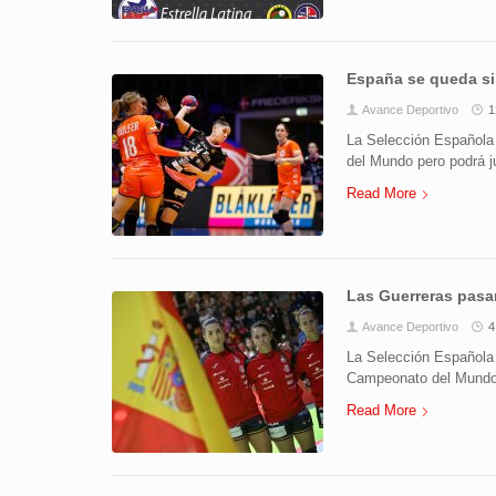
España se queda si
Avance Deportivo
1
La Selección Española
del Mundo pero podrá j
Read More
Las Guerreras pasan
Avance Deportivo
4
La Selección Española 
Campeonato del Mundo 
Read More