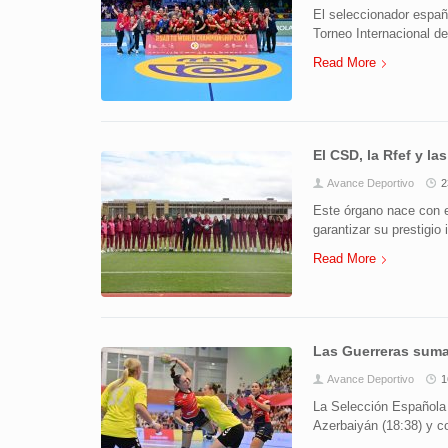
El seleccionador españo
Torneo Internacional de
Read More
El CSD, la Rfef y l
Avance Deportivo
2
Este órgano nace con el
garantizar su prestigio 
Read More
Las Guerreras suma
Avance Deportivo
1
La Selección Española
Azerbaiyán (18:38) y co