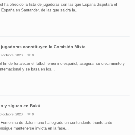
l ha ofrecido la lista de jugadoras con las que España disputará el
 España en Santander, de las que saldrá la...
as jugadoras constituyen la Comisión Mixta
3 octubre, 2023
0
 fin de fortalecer el fútbol femenino español, asegurar su crecimiento y
internacional y se basa en los...
n y siguen en Bakú
6 octubre, 2023
0
 Femenina de Balonmano ha logrado un contundente triunfo ante
nsigue mantenerse invicta en la fase...