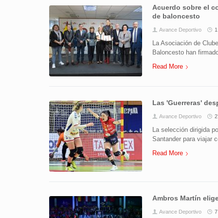
Acuerdo sobre el c
de baloncesto
Avance Deportivo
1
La Asociación de Club
Baloncesto han firmado
Read More
Las 'Guerreras' des
Avance Deportivo
2
La selección dirigida 
Santander para viajar
Read More
Ambros Martín elig
Avance Deportivo
7