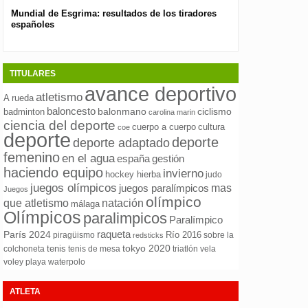
Mundial de Esgrima: resultados de los tiradores
Presentan el nuev
españoles
pública para las 
TITULARES
avance deportivo
atletismo
A rueda
baloncesto
ciclismo
badminton
balonmano
carolina marin
ciencia del deporte
cuerpo a cuerpo
cultura
coe
deporte
deporte
deporte adaptado
femenino
en el agua
españa
gestión
haciendo equipo
invierno
hockey hierba
judo
juegos olímpicos
mas
juegos paralímpicos
Juegos
olímpico
natación
que atletismo
málaga
Olímpicos
paralimpicos
Paralímpico
raqueta
París 2024
Río 2016
piragüismo
sobre la
redsticks
tokyo 2020
tenis
colchoneta
tenis de mesa
triatlón
vela
waterpolo
voley playa
ATLETA