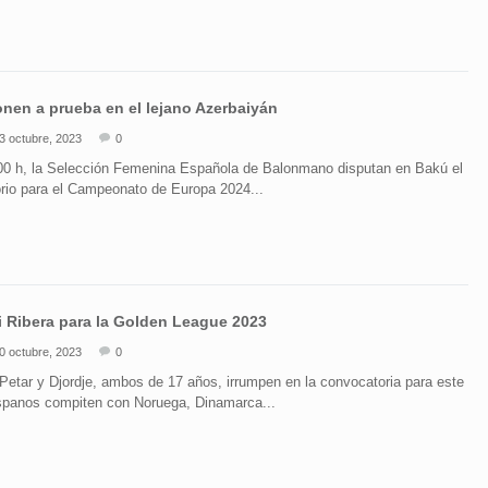
nen a prueba en el lejano Azerbaiyán
3 octubre, 2023
0
.00 h, la Selección Femenina Española de Balonmano disputan en Bakú el
torio para el Campeonato de Europa 2024...
 Ribera para la Golden League 2023
0 octubre, 2023
0
etar y Djordje, ambos de 17 años, irrumpen en la convocatoria para este
ispanos compiten con Noruega, Dinamarca...