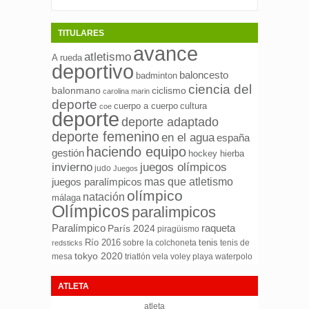
TITULARES
avance
atletismo
A rueda
deportivo
baloncesto
badminton
ciencia del
ciclismo
balonmano
carolina marin
deporte
cuerpo a cuerpo
cultura
coe
deporte
deporte adaptado
deporte femenino
en el agua
españa
haciendo equipo
gestión
hockey hierba
invierno
juegos olímpicos
judo
Juegos
mas que atletismo
juegos paralímpicos
olímpico
natación
málaga
Olímpicos
paralimpicos
Paralímpico
raqueta
París 2024
piragüismo
Río 2016
tenis
sobre la colchoneta
tenis de
redsticks
tokyo 2020
mesa
triatlón
waterpolo
vela
voley playa
ATLETA
atleta