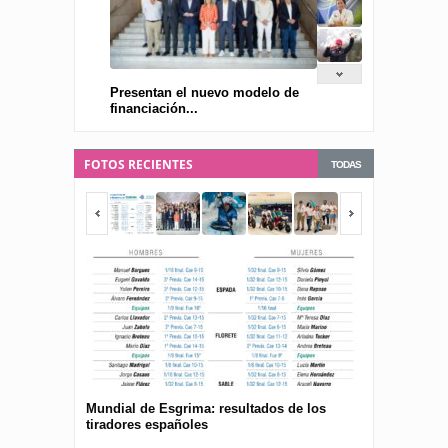
Presentan el nuevo modelo de
financiación...
FOTOS RECIENTES
TODAS
Mundial de Esgrima: resultados de los
Presentan el 
tiradores españoles
pública para 
españolas