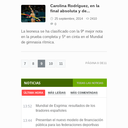
Carolina Rodríguez, en la
final absoluta y de...
25 septiembre, 2014
2410
0
La leonesa se ha clasificado con la 9ª mejor nota
en la prueba completa y 5ª en cinta en el Mundial
de gimnasia rítmica.
PÁGINA
9
DE
11
7
8
9
10
11
NOTICIAS
TODAS LAS NOTICIAS
ÚLTIMA HORA
MÁS LEÍDAS
MÁS COMENTADAS
Mundial de Esgrima: resultados de los
13:52
tiradores españoles
Presentan el nuevo modelo de financiación
13:44
pública para las federaciones deportivas