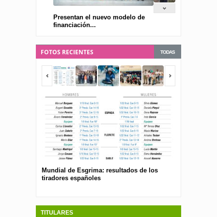
Presentan el nuevo modelo de
financiación...
FOTOS RECIENTES
TODAS
Mundial de Esgrima: resultados de los
Presentan el 
tiradores españoles
pública para 
españolas
TITULARES