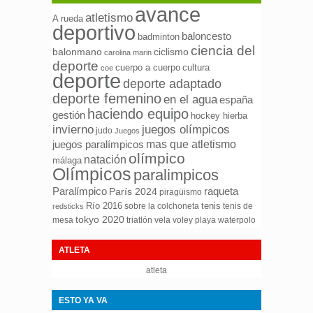
avance
atletismo
A rueda
deportivo
baloncesto
badminton
ciencia del
ciclismo
balonmano
carolina marin
deporte
cuerpo a cuerpo
cultura
coe
deporte
deporte adaptado
deporte femenino
en el agua
españa
haciendo equipo
gestión
hockey hierba
invierno
juegos olímpicos
judo
Juegos
mas que atletismo
juegos paralímpicos
olímpico
natación
málaga
Olímpicos
paralimpicos
Paralímpico
raqueta
París 2024
piragüismo
Río 2016
tenis
sobre la colchoneta
tenis de
redsticks
tokyo 2020
mesa
triatlón
waterpolo
vela
voley playa
ATLETA
atleta
ESTO YA VA