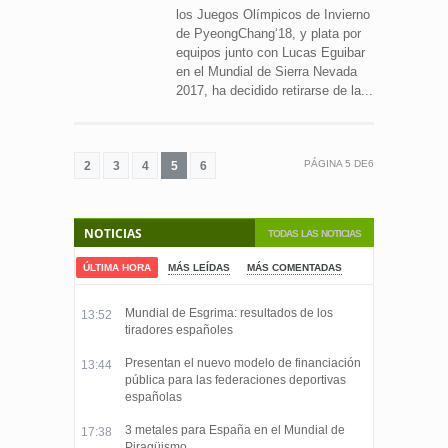
los Juegos Olímpicos de Invierno
de PyeongChang‘18, y plata por
equipos junto con Lucas Eguibar
en el Mundial de Sierra Nevada
2017, ha decidido retirarse de la...
PÁGINA
5
DE
6
2
3
4
5
6
NOTICIAS
TODAS LAS NOTICIAS
ÚLTIMA HORA
MÁS LEÍDAS
MÁS COMENTADAS
Mundial de Esgrima: resultados de los
13:52
tiradores españoles
Presentan el nuevo modelo de financiación
13:44
pública para las federaciones deportivas
españolas
3 metales para España en el Mundial de
17:38
Piragüismo